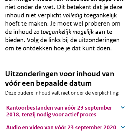
r
niet onder de wet. Dit betekent dat je deze
d
inhoud niet verplicht
toegankelijk
volledig
e
hoeft te maken. Je moet wel proberen om
i
de inhoud
aan te
zo toegankelijk mogelijk
n
bieden. Volg de links bij de uitzonderingen
h
om te ontdekken hoe je dat kunt doen.
o
u
Uitzonderingen voor inhoud van
d
vóór een bepaalde datum
g
a
Deze oudere inhoud valt niet onder de verplichting:
a
Kantoorbestanden van vóór 23 september
n
2018, tenzij nodig voor actief proces
Audio en video van vóór 23 september 2020