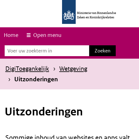
O
v
Ministerie van Binnenlandse
Zaken en Koninkrijkrelaties
e
r
Home
Open menu
s
Zoeken
Zoeken
l
a
DigiToegankelijk
Wetgeving
a
Uitzonderingen
n
e
n
Uitzonderingen
n
a
a
Sommige inhoud van websites en apps valt