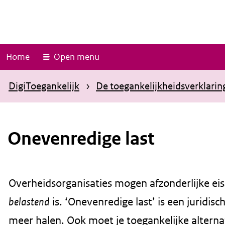
O
v
e
r
Home
Open menu
s
l
DigiToegankelijk
De toegankelijkheidsverklarin
a
a
n
Onevenredige last
e
n
n
Overheidsorganisaties mogen afzonderlijke eise
a
is. ‘Onevenredige last’ is een juridis
belastend
a
meer halen. Ook moet je toegankelijke alterna