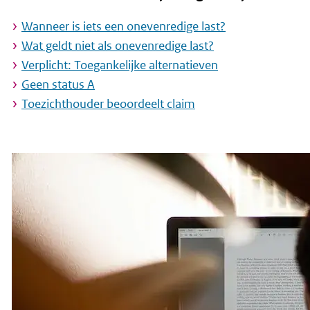
r
d
Wanneer is iets een onevenredige last?
e
Wat geldt niet als onevenredige last?
i
Verplicht: Toegankelijke alternatieven
Geen status A
n
Toezichthouder beoordeelt claim
h
o
u
d
g
a
a
n