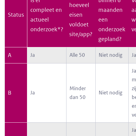
Is er
binnen 6
V
hoeveel
compleet en
maanden
a
Status
eisen
actueel
een
w
voldoet
onderzoek*?
onderzoek
v
site/app?
gepland?
A
Ja
Alle 50
Niet nodig
J
Ja
m
Minder
zi
B
Ja
Niet nodig
dan 50
b
en
v
J