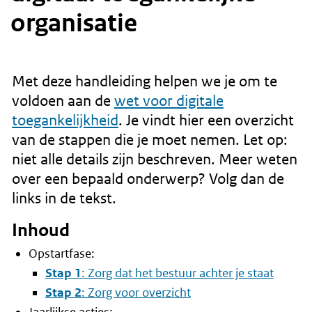
r
organisatie
d
e
i
Met deze handleiding helpen we je om te
n
voldoen aan de
wet voor digitale
h
toegankelijkheid
. Je vindt hier een overzicht
o
van de stappen die je moet nemen. Let op:
u
niet alle details zijn beschreven. Meer weten
d
over een bepaald onderwerp? Volg dan de
g
links in de tekst.
a
Inhoud
a
Opstartfase:
n
Stap 1
: Zorg dat het bestuur achter je staat
Stap 2
: Zorg voor overzicht