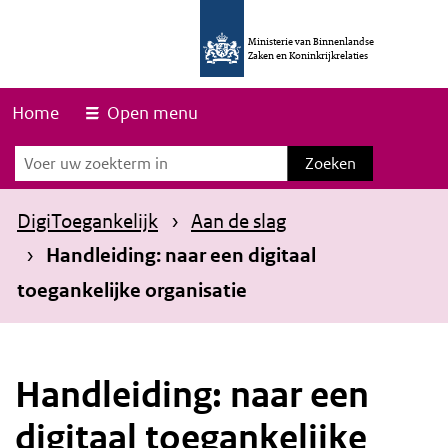
O
v
Ministerie van Binnenlandse
Zaken en Koninkrijkrelaties
e
r
Home
Open menu
s
Zoeken
Zoeken
l
a
DigiToegankelijk
Aan de slag
a
Handleiding: naar een digitaal
n
toegankelijke organisatie
e
n
n
Handleiding: naar een
a
a
digitaal toegankelijke