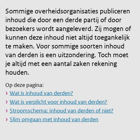
r
d
Sommige overheidsorganisaties publiceren
inhoud die door een derde partij of door
e
bezoekers wordt aangeleverd. Zij mogen of
i
kunnen deze inhoud niet altijd toegankelijk
n
te maken. Voor sommige soorten inhoud
h
van derden is een uitzondering. Toch moet
o
je altijd met een aantal zaken rekening
u
houden.
d
Op deze pagina:
g
Wat is inhoud van derden?
a
Wat is verplicht voor inhoud van derden?
a
Stroomschema: inhoud van derden of niet?
n
Slim omgaan met inhoud van derden