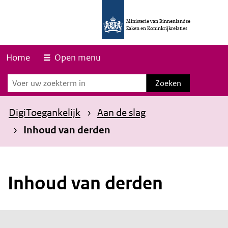
O
v
Ministerie van Binnenlandse
Zaken en Koninkrijkrelaties
e
r
Home
Open menu
s
Zoeken
Zoeken
l
a
DigiToegankelijk
Aan de slag
a
Inhoud van derden
n
e
n
Inhoud van derden
n
a
a