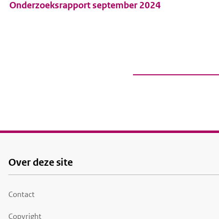
r
Onderzoeksrapport september 2024
d
e
i
n
h
o
u
d
g
a
Over deze site
Footer
a
menu
n
Contact
Copyright