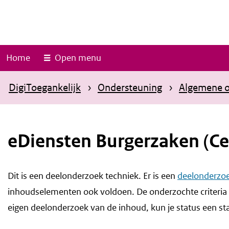
O
v
e
r
Home
Open menu
s
l
DigiToegankelijk
Ondersteuning
Algemene o
a
a
n
eDiensten Burgerzaken (Ce
e
n
Dit is een deelonderzoek techniek. Er is een
deelonderzo
n
inhoudselementen ook voldoen. De onderzochte criteria
a
eigen deelonderzoek van de inhoud, kun je status een sta
a