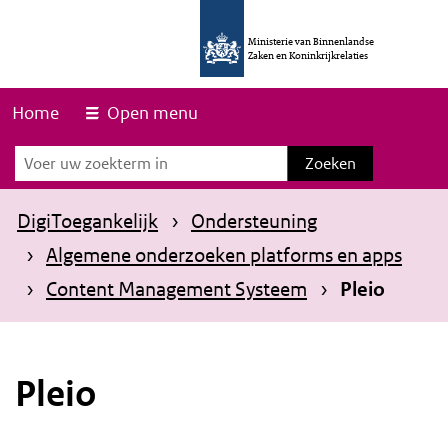
O
v
Ministerie van Binnenlandse
Zaken en Koninkrijkrelaties
e
r
Home
Open menu
s
Zoeken
Zoeken
l
a
DigiToegankelijk
Ondersteuning
a
Algemene onderzoeken platforms en apps
n
Content Management Systeem
Pleio
e
n
n
Pleio
a
a