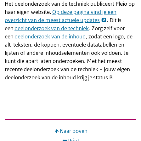
r
Het deelonderzoek van de techniek publiceert Pleio op
d
haar eigen website.
Op deze pagina vind je een
e
overzicht van de meest actuele updates
. Dit is
een
deelonderzoek van de techniek
. Zorg zelf voor
i
een
deelonderzoek van de inhoud
, zodat een logo, de
n
alt-teksten, de koppen, eventuele datatabellen en
h
lijsten of andere inhoudselementen ook voldoen. Je
o
kunt die apart laten onderzoeken. Met het meest
u
recente deelonderzoek van de techniek + jouw eigen
deelonderzoek van de inhoud krijg je status B.
d
g
a
a
n
Naar boven
Print