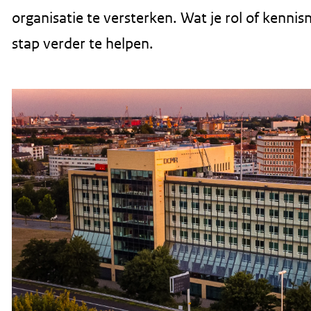
r
organisatie te versterken. Wat je rol of kenni
d
stap verder te helpen.
e
i
n
h
o
u
d
g
a
a
n