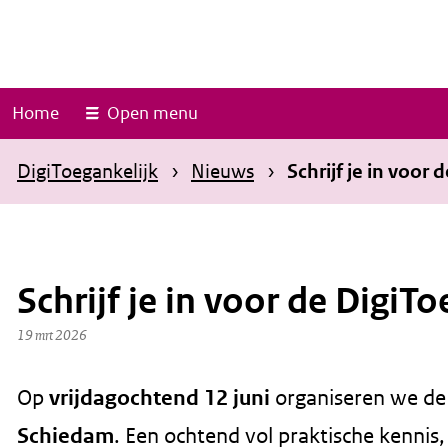
O
v
e
r
Home
Open menu
s
l
DigiToegankelijk
Nieuws
Schrijf je in voo
a
a
n
Schrijf je in voor de Digi
e
n
19 mrt 2026
n
a
Op
organiseren we de 
vrijdagochtend 12 juni
a
. Een ochtend vol praktische kenni
Schiedam